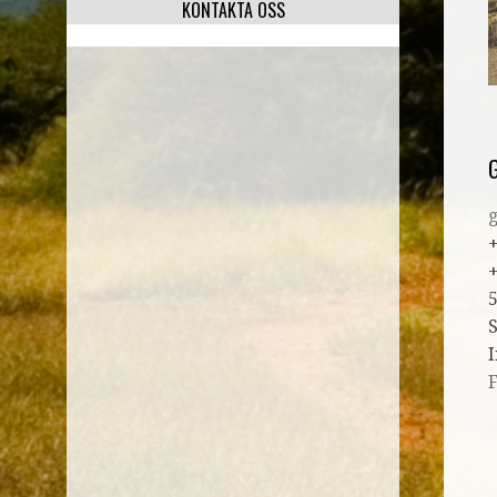
KONTAKTA OSS
G
+
+
5
S