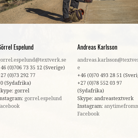
örrel Espelund
Andreas Karlsson
gorrel.espelund@textverk.se
andreas.karlsson@textve
46 (0)706 73 35 12 (Sverige)
e
27 (0)73 292 77
+46 (0)70 493 28 51 (Sveri
0 (Sydafrika)
+27 (0)78 552 03 97
kype: gorrel
(Sydafrika)
Instagram:
gorrel.espelund
Skype: andreastextverk
Facebook
Instagram:
anytimefrom
Facebook