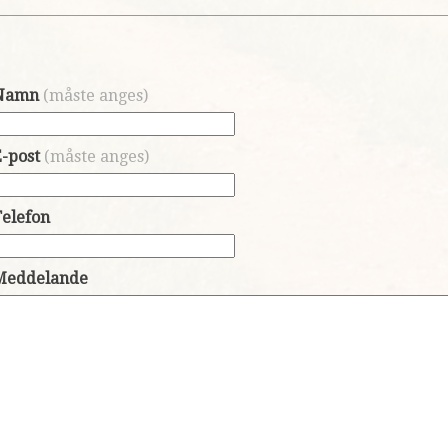
Namn
(måste anges)
-post
(måste anges)
Telefon
Meddelande