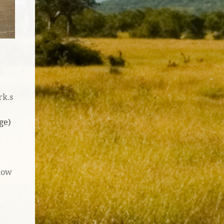
rk.s
ge)
now