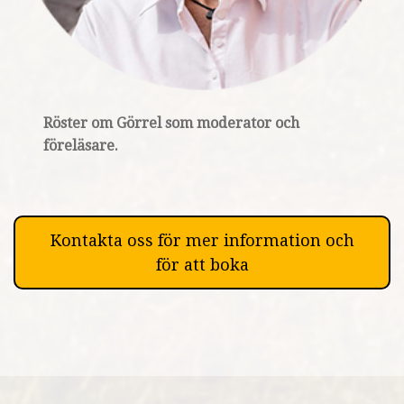
Röster om Görrel so
m
moderator och
föreläsare.
Kontakta oss för mer information och
för att boka